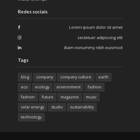
Redes sociais
Lorem ipsum dolor sit amet
sectetuer adipiscing elit
diam nonummy nibh euismod
Tags
blog
company
company culture
earth
eco
ecology
environment
fashion
fashoin
future
magazine
music
solar energy
studio
sustainability
technology