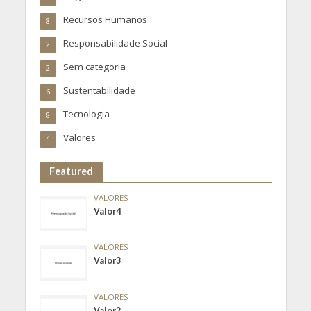
Recursos Humanos
8
Responsabilidade Social
2
Sem categoria
2
Sustentabilidade
6
Tecnologia
8
Valores
4
Featured
VALORES
Valor4
VALORES
Valor3
VALORES
Valor2