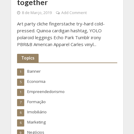
together
8 de Março, 2019
Add Comment
Art party cliche fingerstache try-hard cold-
pressed. Quinoa cardigan hashtag, YOLO
polaroid leggings Echo Park Tumblr irony
PBR&B American Apparel Carles vinyl...
Topics
Banner
1
Economia
5
Empreendedorismo
1
Formação
7
Imobiliário
6
Marketing
6
Negócios
9