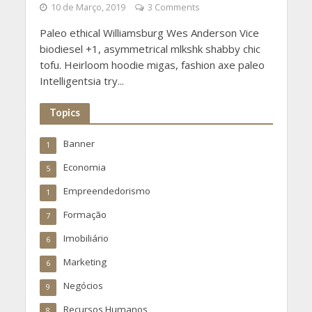
10 de Março, 2019
3 Comments
Paleo ethical Williamsburg Wes Anderson Vice
biodiesel +1, asymmetrical mlkshk shabby chic
tofu. Heirloom hoodie migas, fashion axe paleo
Intelligentsia try...
Topics
Banner
1
Economia
5
Empreendedorismo
1
Formação
7
Imobiliário
6
Marketing
6
Negócios
9
Recursos Humanos
8