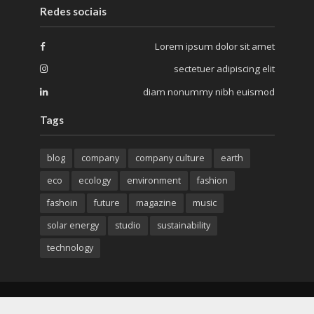
Redes sociais
Lorem ipsum dolor sit amet
sectetuer adipiscing elit
diam nonummy nibh euismod
Tags
blog
company
company culture
earth
eco
ecology
environment
fashion
fashoin
future
magazine
music
solar energy
studio
sustainability
technology
Criado e desenvolvido por
Creative Minds