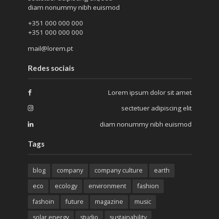
diam nonummy nibh euismod
+351 000 000 000
+351 000 000 000
mail@lorem.pt
Redes sociais
Lorem ipsum dolor sit amet
sectetuer adipiscing elit
diam nonummy nibh euismod
Tags
blog
company
company culture
earth
eco
ecology
environment
fashion
fashoin
future
magazine
music
solar energy
studio
sustainability