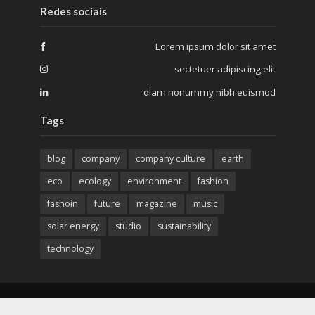
Redes sociais
Lorem ipsum dolor sit amet
sectetuer adipiscing elit
diam nonummy nibh euismod
Tags
blog
company
company culture
earth
eco
ecology
environment
fashion
fashoin
future
magazine
music
solar energy
studio
sustainability
technology
Criado e desenvolvido por
Creative Minds