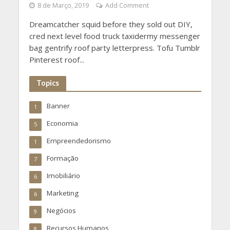
8 de Março, 2019
Add Comment
Dreamcatcher squid before they sold out DIY,
cred next level food truck taxidermy messenger
bag gentrify roof party letterpress. Tofu Tumblr
Pinterest roof...
Topics
Banner
1
Economia
5
Empreendedorismo
1
Formação
7
Imobiliário
6
Marketing
6
Negócios
9
Recursos Humanos
8