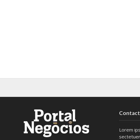
Contac
Lorem ips
sectetuer 