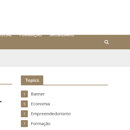
SOCIAL
FORMAÇÃO
IMOBILIÁRIO
Topics
Banner
1
r
Economia
5
Empreendedorismo
1
Formação
7