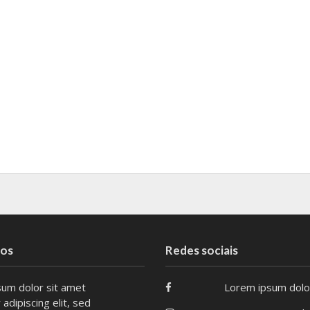
tos
Redes sociais
um dolor sit amet
Lorem ipsum dolo
adipiscing elit, sed