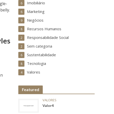
Imobiliário
gle-
6
belly.
Marketing
6
Negócios
9
Recursos Humanos
8
Responsabilidade Social
2
yles
Sem categoria
2
Sustentabilidade
6
Tecnologia
8
Valores
4
in
Featured
VALORES
Valor4