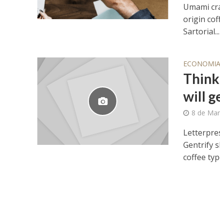
Umami craf
origin co
Sartorial...
ECONOMI
Think
will g
8 de Mar
Letterpres
Gentrify 
coffee typ