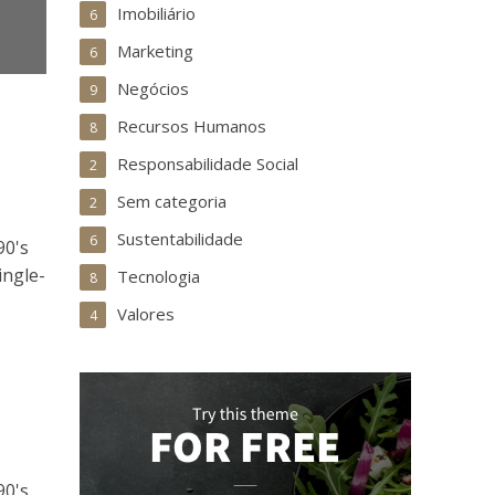
Imobiliário
6
Marketing
6
Negócios
9
Recursos Humanos
8
Responsabilidade Social
2
Sem categoria
2
Sustentabilidade
6
90's
ingle-
Tecnologia
8
Valores
4
90's