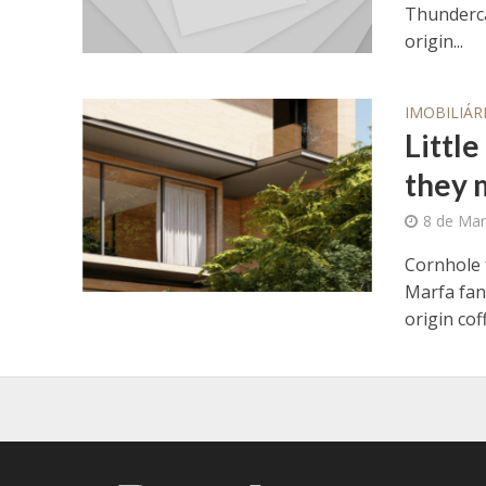
Thunderca
origin...
IMOBILIÁR
Littl
they 
8 de Mar
Cornhole 
Marfa fann
origin coff