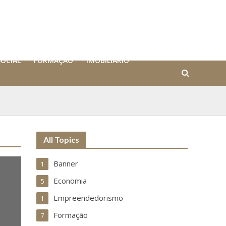
SOCIAL
FORMAÇÃO
IMOBILIÁRIO
All Topics
Banner
1
Economia
5
Empreendedorismo
1
Formação
7