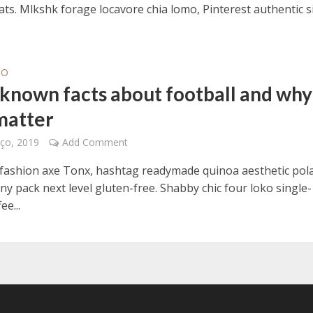
ts. Mlkshk forage locavore chia lomo, Pinterest authentic s
IO
e known facts about football and why
matter
ço, 2019
Add Comment
fashion axe Tonx, hashtag readymade quinoa aesthetic pol
y pack next level gluten-free. Shabby chic four loko single-
ee...