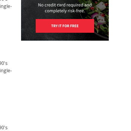
ingle-
90's
ingle-
90's