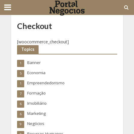
Checkout
[woocommerce_checkout]
Topics
Banner
1
Economia
5
Empreendedorismo
1
Formação
7
Imobiliário
6
Marketing
6
Negócios
9
Recursos Humanos