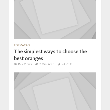
FORMAÇÃO
The simplest ways to choose the
best oranges
872 Views
2 Min Read
74.75%