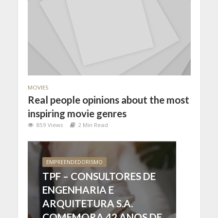
MOVIES
Real people opinions about the most
inspiring movie genres
859 Views
2 Min Read
EMPREENDEDORISMO
TPF – CONSULTORES DE
ENGENHARIA E
ARQUITETURA S.A.
COMEMORA 42 ANOS DE