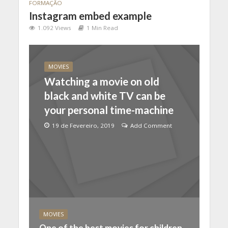
FORMAÇÃO
Instagram embed example
1.092 Views
1 Min Read
MOVIES
Watching a movie on old
black and white TV can be
your personal time-machine
19 de Fevereiro, 2019
Add Comment
MOVIES
One of the best movies for children